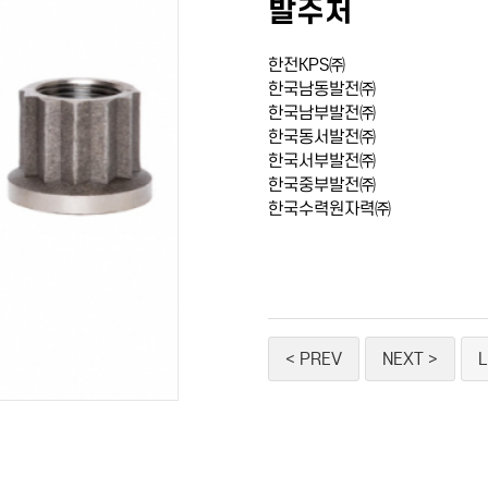
발주처
한전KPS㈜
한국남동발전㈜
한국남부발전㈜
한국동서발전㈜
한국서부발전㈜
한국중부발전㈜
한국수력원자력㈜
< PREV
NEXT >
L