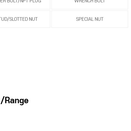
ER BOLT/NPT PLUG
WRENCH BOLT
TUD/SLOTTED NUT
SPECIAL NUT
/Range