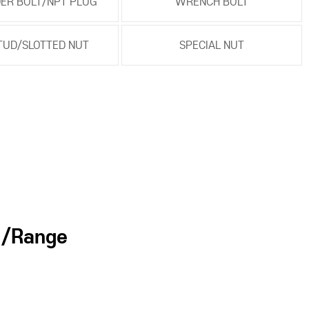
ER BOLT/NPT PLUG
WRENCH BOLT
TUD/SLOTTED NUT
SPECIAL NUT
/Range